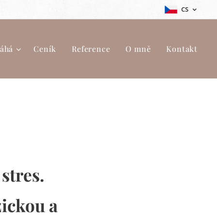
CS
áhá
Ceník
Reference
O mně
Kontakt
stres.
zickou a