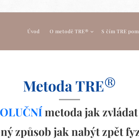
Úvod
O metodě TRE®
S čím TRE pom
®
Metoda TRE
VOLUČNÍ
metoda jak zvládat 
ný způsob jak nabýt zpět fy