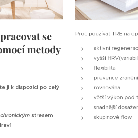
 pracovat se
Proč používat TRE na op
pomocí metody
aktivní regenera
vyšší HRV(variabi
flexibilita
prevence zranění
e ji k dispozici po celý
rovnováha
větší výkon pod 
snadnější dosažen
 chronickým
stresem
skupinové flow
raví