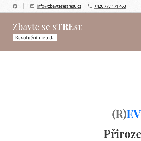
info@zbavtesestresu.cz
+420 777 171 463
Zbavte se s
TRE
su
R
evoluční
metoda
(R)
E
Přiroze