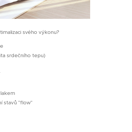
timalizaci svého výkonu?
ce
lita srdečního tepu)
tlakem
í stavů "flow"