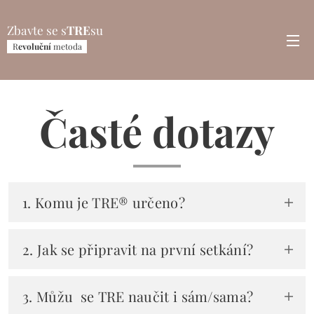
Zbavte se s
TRE
su
R
evoluční
metoda
Časté dotazy
1. Komu je TRE® určeno?
Uvolňovat napětí neurogenním třesem může
2. Jak se připravit na první setkání?
každý savec:). Pokud máte nějaká zdravotní
omezení, probereme je ještě předtím, než
Doporučuji netřást těsně po jídle, ale také
začneme a sezení jim přizpůsobíme.
3. Můžu se TRE naučit i sám/sama?
nebýt hladový. Ideální je pohodlné oblečení