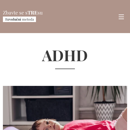
Zbavte se s
TRE
su
R
evoluční
metoda
ADHD