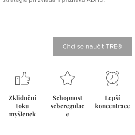
Chci se naučit TRE®
Zklidnění
Schopnost
Lepší
toku
seberegulac
koncentrace
myšlenek
e