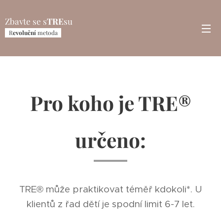
Zbavte se s
TRE
su
R
evoluční
metoda
Pro koho je TRE®
určeno:
TRE® může praktikovat téměř kdokoli*. U
klientů z řad dětí je spodní limit 6-7 let.